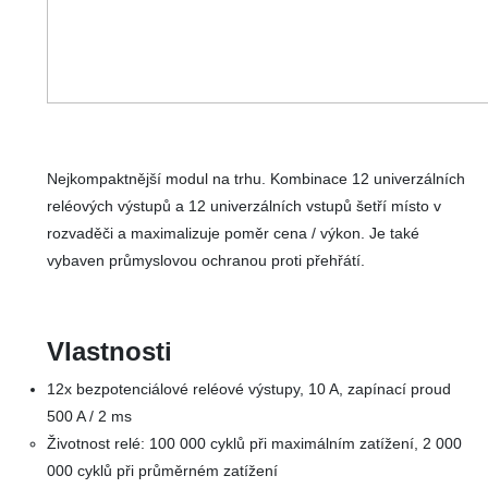
Nejkompaktnější modul na trhu. Kombinace 12 univerzálních
reléových výstupů a 12 univerzálních vstupů šetří místo v
rozvaděči a maximalizuje poměr cena / výkon. Je také
vybaven průmyslovou ochranou proti přehřátí.
Vlastnosti
12x bezpotenciálové reléové výstupy, 10 A, zapínací proud
500 A / 2 ms
Životnost relé: 100 000 cyklů při maximálním zatížení, 2 000
000 cyklů při průměrném zatížení