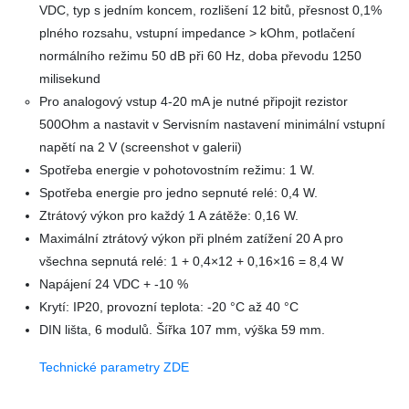
VDC, typ s jedním koncem, rozlišení 12 bitů, přesnost 0,1%
plného rozsahu, vstupní impedance > kOhm, potlačení
normálního režimu 50 dB při 60 Hz, doba převodu 1250
milisekund
Pro analogový vstup 4-20 mA je nutné připojit rezistor
500Ohm a nastavit v Servisním nastavení minimální vstupní
napětí na 2 V (screenshot v galerii)
Spotřeba energie v pohotovostním režimu: 1 W.
Spotřeba energie pro jedno sepnuté relé: 0,4 W.
Ztrátový výkon pro každý 1 A zátěže: 0,16 W.
Maximální ztrátový výkon při plném zatížení 20 A pro
všechna sepnutá relé: 1 + 0,4×12 + 0,16×16 = 8,4 W
Napájení 24 VDC + -10 %
Krytí: IP20, provozní teplota: -20 °C až 40 °C
DIN lišta, 6 modulů. Šířka 107 mm, výška 59 mm.
Technické parametry ZDE