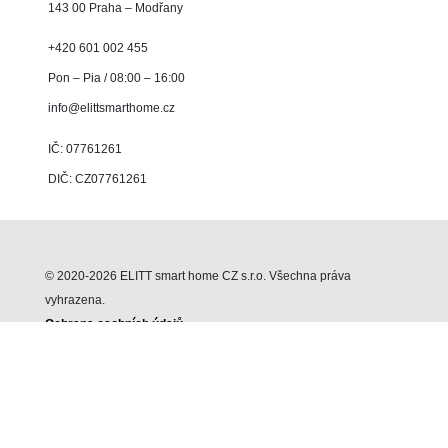
143 00 Praha – Modřany
+420 601 002 455
Pon – Pia / 08:00 – 16:00
info@elittsmarthome.cz
IČ: 07761261
DIČ: CZ07761261
© 2020-2026 ELITT smart home CZ s.r.o. Všechna práva
vyhrazena.
Ochrana osobních údajů
Podmínky používání webové stránky
FaQ
Facebook
Digitální marketing –
Vivantina