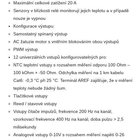
Maximální celkové zatížení 20 A
Senzory v blízkosti relé monitorují jejich teplotu a v případě
nouze je vypnou
Konfigurace výstupu:
Samostatný spínaný výstup
AC žaluzie motor s vnitřním blokováním obou výstupů
PWM výstup
12 univerzálních vstupů konfigurovatelných pro:
NTC teplotní vstupy s rozsahem měření odporu 100 Ohm –
100 kOhm + -50 Ohm. Odchylka měření na 1 km kabelu
Cat6: -0,3 °C při 25 °C. Terminál AREF zajišťuje, že v měření
teploty nebude žádný šum.
Tlačítkové vstupy
Reed / stavové vstupy
Vstupy čítače impulzů, frekvence 200 Hz na kanál,
vzorkovací frekvence 400 Hz na kanál, doba pulzu > 2,5
milisekundy
Analogové vstupy 0-10V s rozsahem měření napětí 0-26